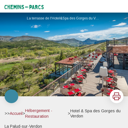
Hotel & Spa des Gorges du Verdon
Chemins des Parcs
La terrasse de l'Hotel&Spa des Gorges du Verdon - Hôtel des Gorges du Verdon
Imprimer
Hébergement -
Hotel & Spa des Gorges du
>>
Accueil
>
>
Verdon
Restauration
La Palud-sur-Verdon