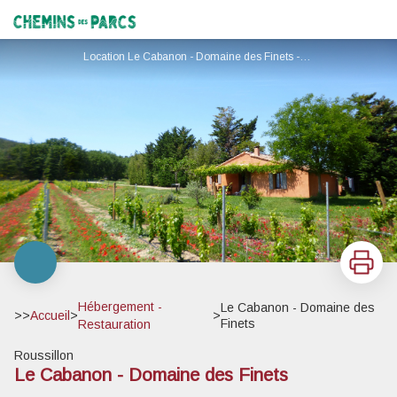
Le Cabanon - Domaine des Finets
Chemins des Parcs
Location Le Cabanon - Domaine des Finets - © Domaine les finets - Marie-Paul
Imprimer
Hébergement -
Le Cabanon - Domaine des
>>
Accueil
>
>
Finets
Restauration
Roussillon
Le Cabanon - Domaine des Finets
Voir l'image en plein écran