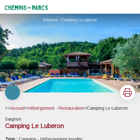
Camping Le Luberon
Chemins des Parcs
Piscines - Camping Le Luberon
Imprimer
>>
Accueil
>
Hébergement - Restauration
>
Camping Le Luberon
Saignon
Camping Le Luberon
Voir l'image en plein écran
Type :
Camping - Hébergement insolite