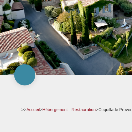
>>
Accueil
>
Hébergement - Restauration
>
Coquillade Prove