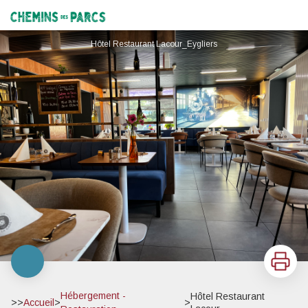
Hôtel Restaurant Lacour
Chemins des Parcs
Hôtel Restaurant Lacour_Eygliers
Imprimer
Hébergement -
Hôtel Restaurant
>>
Accueil
>
>