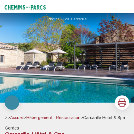
Carcarille Hôtel & Spa
Chemins des Parcs
Piscine - Coll. Carcarille
Imprimer
>>
Accueil
>
Hébergement - Restauration
>
Carcarille Hôtel & Spa
Gordes