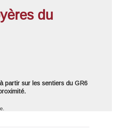
oyères du
'image en plein écran
 partir sur les sentiers du GR6
proximité.
e.