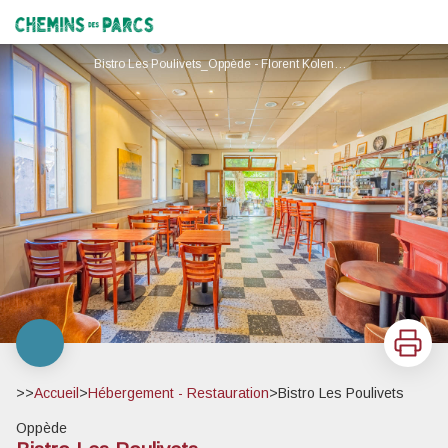
Bistro Les Poulivets
Chemins des Parcs
Bistro Les Poulivets_Oppède - Florent Kolendjian
Imprimer
>>
Accueil
>
Hébergement - Restauration
>
Bistro Les Poulivets
Oppède