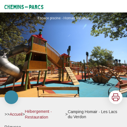
Camping Homair - Les Lacs du Verdon
Chemins des Parcs
Espace piscine - Homair Vacance
Imprimer
Hébergement -
Camping Homair - Les Lacs
>>
Accueil
>
>
du Verdon
Restauration
Régusse