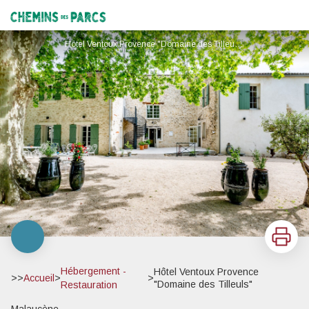
Hôtel Ventoux Provence "Domaine des Tilleuls"
Chemins des Parcs
Hôtel Ventoux Provence "Domaine des Tilleuls"_Malaucène - Hôtel Ventoux Provence "Domaine des Tilleuls"_Malaucène
Imprimer
Hébergement -
Hôtel Ventoux Provence
>>
Accueil
>
>
"Domaine des Tilleuls"
Restauration