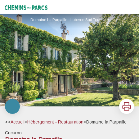
Domaine la Parpaille
Chemins des Parcs
Domaine La Parpaille - Luberon Sud Tourisme
Imprimer
>>
Accueil
>
Hébergement - Restauration
>
Domaine la Parpaille
Cucuron