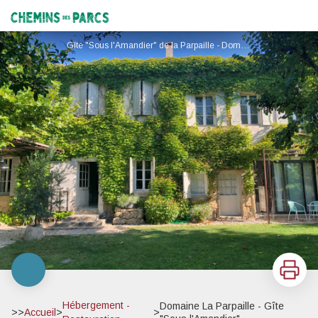
Domaine La Parpaille - Gîte "Sous l'Amandier"
Chemins des Parcs
Gîte "Sous l'Amandier" de la Parpaille - Domaine de la Parpaille
Imprimer
Hébergement -
Domaine La Parpaille - Gîte
>>
Accueil
>
>