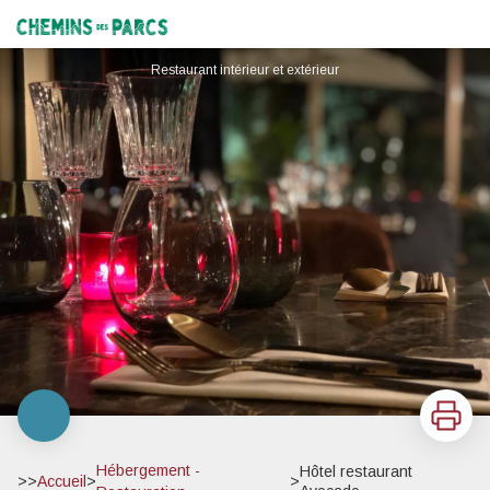
Hôtel restaurant Avocado
Chemins des Parcs
Restaurant intérieur et extérieur
Imprimer
Hébergement -
Hôtel restaurant
>>
Accueil
>
>