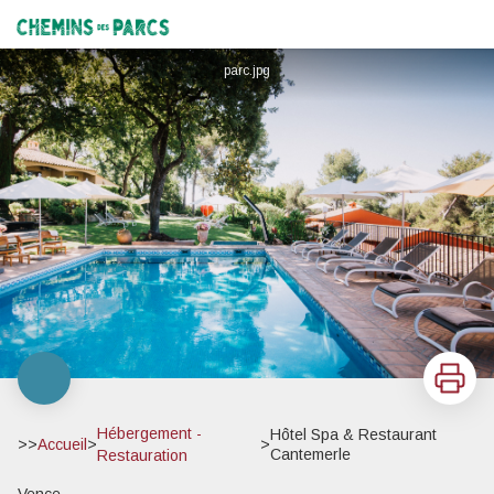
Hôtel Spa & Restaurant Cantemerle
Chemins des Parcs
parc.jpg
Imprimer
Hébergement -
Hôtel Spa & Restaurant
>>
Accueil
>
>
Cantemerle
Restauration
Vence