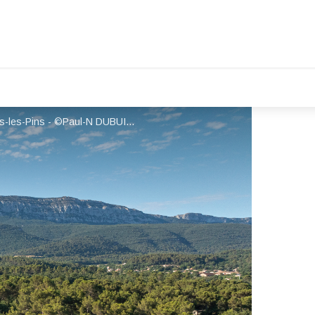
Camping Domaine de La Sainte Baume_Nans-les-Pins - ©Paul-N DUBUISSON