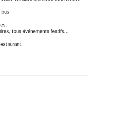
3 bus
res.
aires, tous événements festifs...
restaurant.