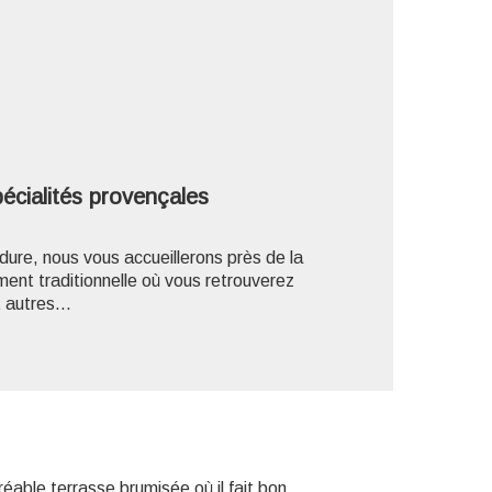
'image en plein écran
écialités provençales
ure, nous vous accueillerons près de la
ment traditionnelle où vous retrouverez
t autres...
éable terrasse brumisée où il fait bon