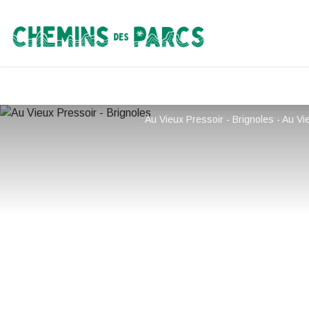
Chemins des Parcs
Au Vieux Pressoir - Brignoles - Au Vi