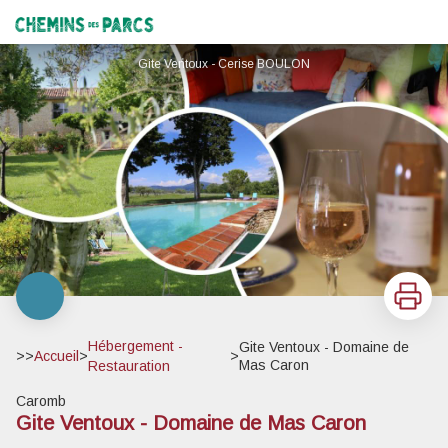
Gite Ventoux - Domaine de Mas Caron
Chemins des Parcs
Gite Ventoux - Cerise BOULON
Imprimer
Hébergement -
Gite Ventoux - Domaine de
>>
Accueil
>
>
Mas Caron
Restauration
Caromb
Gite Ventoux - Domaine de Mas Caron
Voir l'image en plein écran