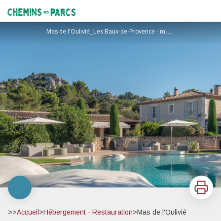
Mas de l'Oulivié
Chemins des Parcs
Mas de l'Oulivié_Les Baux-de-Provence - masdeloulivie
Imprimer
>>
Accueil
>
Hébergement - Restauration
>
Mas de l'Oulivié