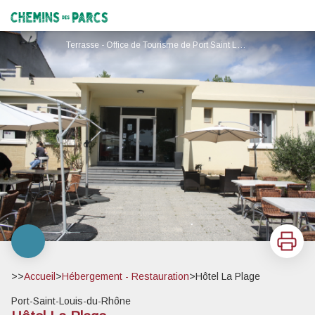
Hôtel La Plage
Chemins des Parcs
Terrasse - Office de Tourisme de Port Saint Louis du Rhône
Imprimer
>>
Accueil
>
Hébergement - Restauration
>
Hôtel La Plage
Port-Saint-Louis-du-Rhône