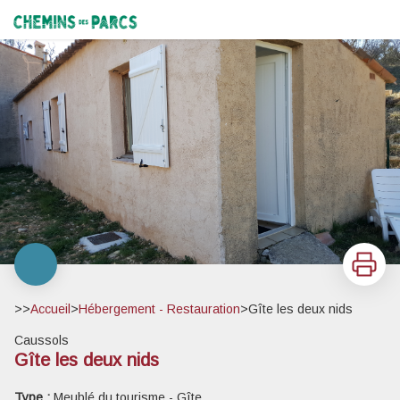
Gîte les deux nids
Chemins des Parcs
Imprimer
>>
Accueil
>
Hébergement - Restauration
>
Gîte les deux nids
Caussols
Gîte les deux nids
Voir l'image en plein écran
Type :
Meublé du tourisme - Gîte