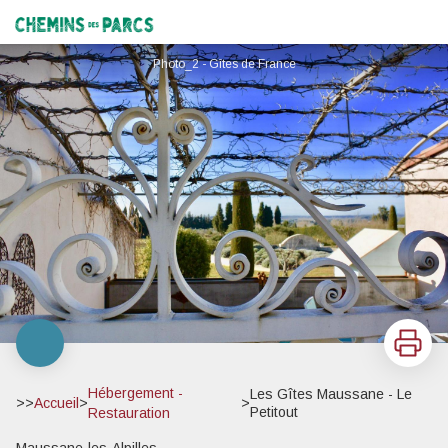
Les Gîtes Maussane - Le Petitout
Chemins des Parcs
Photo_2 - Gîtes de France
Imprimer
Hébergement -
Les Gîtes Maussane - Le
>>
Accueil
>
>
Petitout
Restauration
Maussane-les-Alpilles