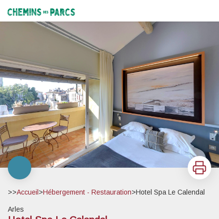
Hotel Spa Le Calendal
Chemins des Parcs
Imprimer
>>
Accueil
>
Hébergement - Restauration
>
Hotel Spa Le Calendal
Arles