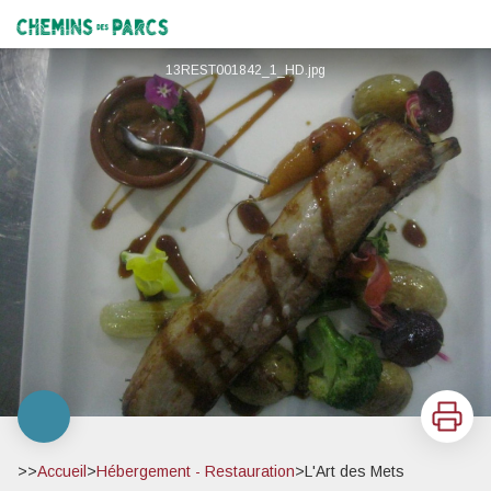
L'Art des Mets
Chemins des Parcs
13REST001842_1_HD.jpg
Imprimer
>>
Accueil
>
Hébergement - Restauration
>
L'Art des Mets