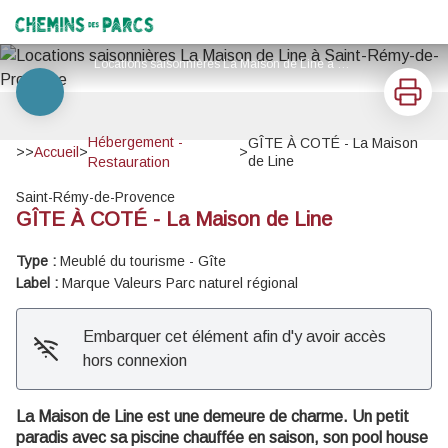
GÎTE À COTÉ - La Maison de Line
Chemins des Parcs
Locations saisonnières La Maison de Line à Saint-Rémy-de-Provence - La Maison de Line
Imprimer
Voir l'image en plein écran
Hébergement -
GÎTE À COTÉ - La Maison
>>
Accueil
>
>
de Line
Restauration
Saint-Rémy-de-Provence
GÎTE À COTÉ - La Maison de Line
Type :
Meublé du tourisme - Gîte
Label :
Marque Valeurs Parc naturel régional
Embarquer cet élément afin d'y avoir accès
hors connexion
La Maison de Line est une demeure de charme. Un petit
paradis avec sa piscine chauffée en saison, son pool house