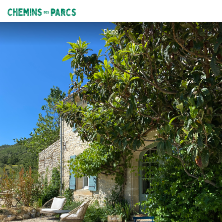
Domaine de la Done - Gîte Néflier
Chemins des Parcs
Done