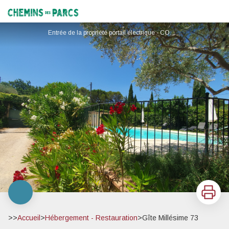
Gîte Millésime 73
Chemins des Parcs
Entrée de la propriété portail électrique - COUDURIER
Imprimer
>>
Accueil
>
Hébergement - Restauration
>
Gîte Millésime 73