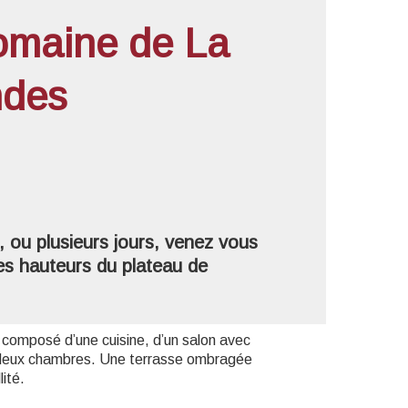
omaine de La
ndes
'image en plein écran
 ou plusieurs jours, venez vous
es hauteurs du plateau de
 composé d’une cuisine, d’un salon avec
t deux chambres. Une terrasse ombragée
lité.