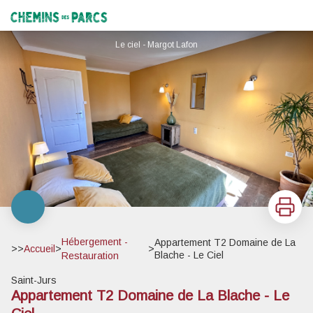
Appartement T2 Domaine de La Blache - Le Ciel
Chemins des Parcs
Le ciel - Margot Lafon
Imprimer
Hébergement -
Appartement T2 Domaine de La
>>
Accueil
>
>
Blache - Le Ciel
Restauration
Saint-Jurs
Appartement T2 Domaine de La Blache - Le
Voir l'image en plein écran