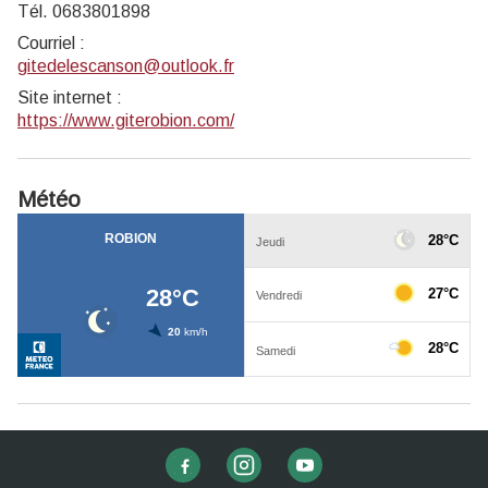
Tél. 0683801898
Courriel
:
gitedelescanson@outlook.fr
Site internet
:
https://www.giterobion.com/
Météo