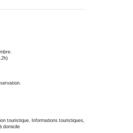
embre.
12h)
éservation.
n touristique, Informations touristiques,
à domicile