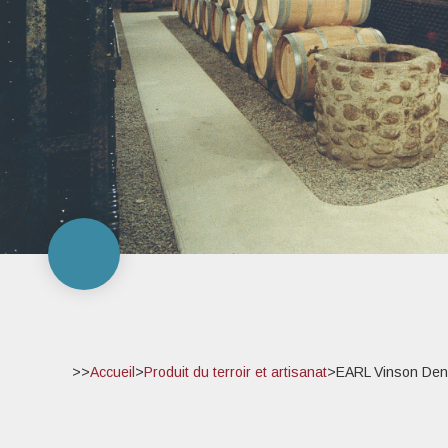
>>
Accueil
>
Produit du terroir et artisanat
>
EARL Vinson Deni