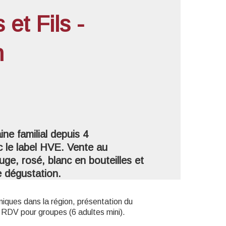
et Fils -
n
'image en plein écran
ne familial depuis 4
c le label HVE. Vente au
e, rosé, blanc en bouteilles et
e dégustation.
niques dans la région, présentation du
ur RDV pour groupes (6 adultes mini).