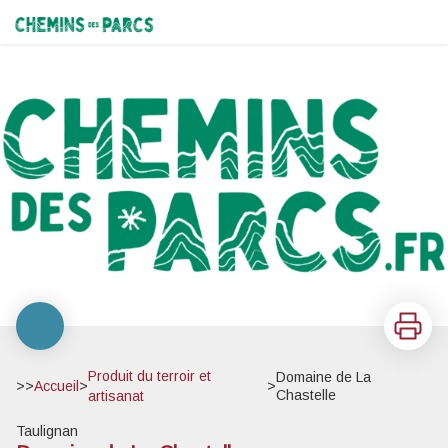
Domaine de La Chastelle
Chemins des Parcs
Imprimer
Produit du terroir et
Domaine de La
>>
Accueil
>
>
Chastelle
artisanat
Taulignan