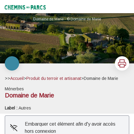
Domaine de Marie
Chemins des Parcs
Domaine de Marie - © Domaine de Marie
Imprimer
>>
Accueil
>
Produit du terroir et artisanat
>
Domaine de Marie
Ménerbes
Voir l'image en plein écran
Domaine de Marie
Label :
Autres
Embarquer cet élément afin d'y avoir accès
hors connexion