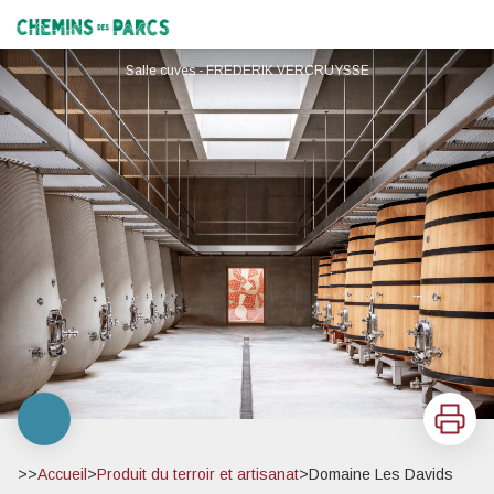
Domaine Les Davids
Chemins des Parcs
Salle cuves - FREDERIK VERCRUYSSE
Imprimer
>>
Accueil
>
Produit du terroir et artisanat
>
Domaine Les Davids