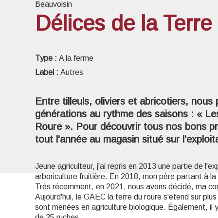
Beauvoisin
Délices de la Terr
Voir l
Type :
A la ferme
Label :
Autres
Entre tilleuls, oliviers et abricotiers, nou
générations au rythme des saisons : « Les
Roure ». Pour découvrir tous nos bons pr
tout l'année au magasin situé sur l'exploit
Jeune agriculteur, j'ai repris en 2013 une partie de l'exp
arboriculture fruitière. En 2018, mon père partant à la re
Très récemment, en 2021, nous avons décidé, ma com
Aujourd'hui, le GAEC la terre du roure s'étend sur plu
sont menées en agriculture biologique. Également, il y 
de 25 ruches.