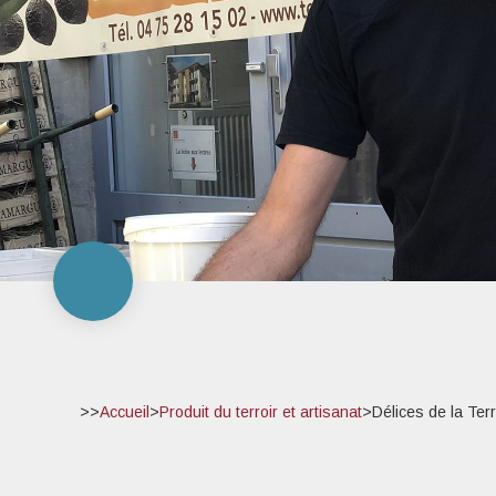
>>
Accueil
>
Produit du terroir et artisanat
>
Délices de la Ter