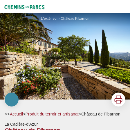
Château de Pibarnon
Chemins des Parcs
L'extérieur - Château Pibarnon
Imprimer
>>
Accueil
>
Produit du terroir et artisanat
>
Château de Pibarnon
La Cadière-d'Azur