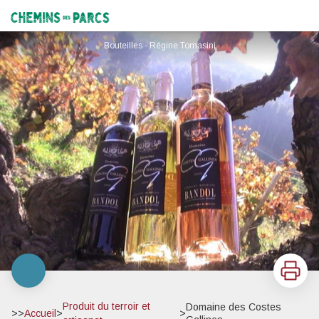
Domaine des Costes Gallines
Chemins des Parcs
Bouteilles - Régine Tomasini
Imprimer
Produit du terroir et
Domaine des Costes
>>
Accueil
>
>