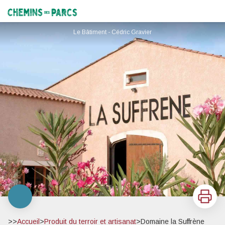
Domaine la Suffrène
Chemins des Parcs
Le Bâtiment - Cédric Gravier
Imprimer
>>
Accueil
>
Produit du terroir et artisanat
>
Domaine la Suffrène