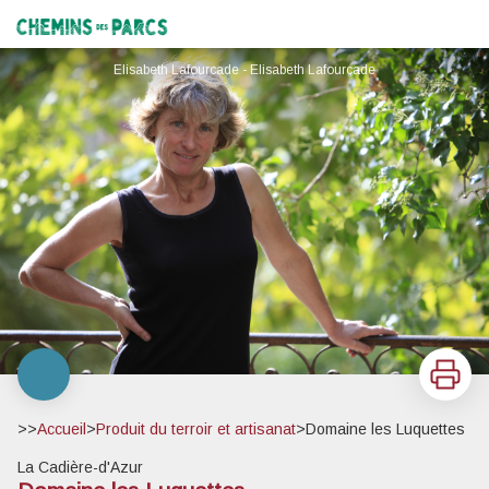
Domaine les Luquettes
Chemins des Parcs
Elisabeth Lafourcade - Elisabeth Lafourcade
Imprimer
>>
Accueil
>
Produit du terroir et artisanat
>
Domaine les Luquettes
La Cadière-d'Azur