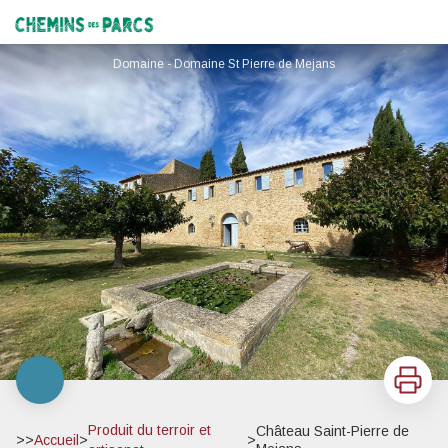
Château Saint-Pierre de Mejans
Chemins des Parcs
Domaine - Domaine St Pierre de Mejans
Imprimer
Produit du terroir et
Château Saint-Pierre de
>>
Accueil
>
>