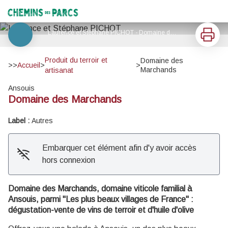
Domaine des Marchands
Chemins des Parcs
Imprimer
Laurence et Stéphane PICHOT - Domaine des Marchands
Voir l'image en plein écran
Produit du terroir et
Domaine des
>>
Accueil
>
>
Marchands
artisanat
Ansouis
Domaine des Marchands
Label :
Autres
Embarquer cet élément afin d'y avoir accès
hors connexion
Domaine des Marchands, domaine viticole familial à
Ansouis, parmi "Les plus beaux villages de France" :
dégustation-vente de vins de terroir et d'huile d'olive