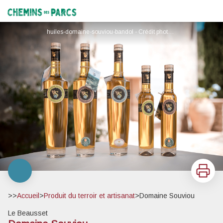
Domaine Souviou
Chemins des Parcs
huiles-domaine-souviou-bandol - Crédit photo domaine Souviou
Imprimer
>>
Accueil
>
Produit du terroir et artisanat
>
Domaine Souviou
Le Beausset