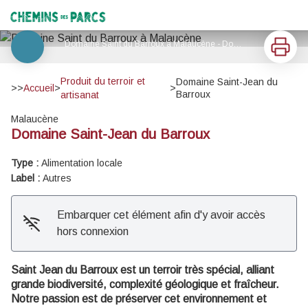
Domaine Saint-Jean du Barroux
Chemins des Parcs
Imprimer
Domaine Saint du Barroux à Malaucène - Domaine Saint Jean du Barroux
Voir l'image en plein écran
Produit du terroir et
Domaine Saint-Jean du
>>
Accueil
>
>
Barroux
artisanat
Malaucène
Domaine Saint-Jean du Barroux
Type :
Alimentation locale
Label :
Autres
Embarquer cet élément afin d'y avoir accès
hors connexion
Saint Jean du Barroux est un terroir très spécial, alliant
grande biodiversité, complexité géologique et fraîcheur.
Notre passion est de préserver cet environnement et