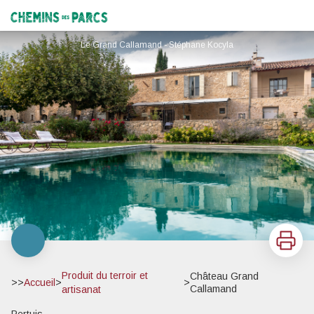
Château Grand Callamand
Chemins des Parcs
Le Grand Callamand - Stéphane Kocyla
Imprimer
Produit du terroir et
Château Grand
>>
Accueil
>
>
Callamand
artisanat
Pertuis