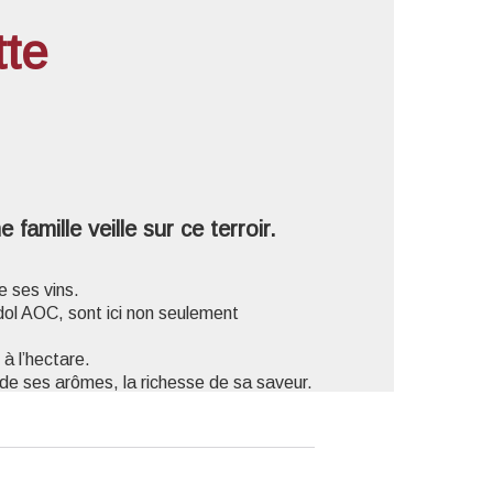
tte
'image en plein écran
amille veille sur ce terroir.
e ses vins.
dol AOC, sont ici non seulement
à l’hectare.
 de ses arômes, la richesse de sa saveur.