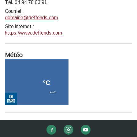
Tél. 04 94 78 03 91
Courriel
:
domaine@deffends.com
Site internet
:
https://www.deffends.com
Météo