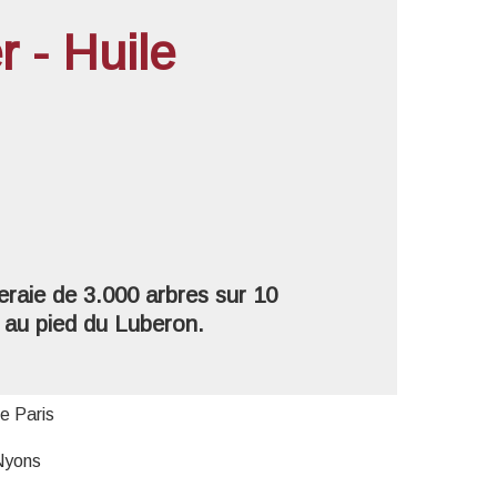
 - Huile
'image en plein écran
eraie de 3.000 arbres sur 10
, au pied du Luberon.
e Paris
 Nyons