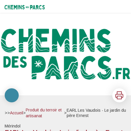
EARL Les Vaudois - Le jardin du père Ernest
Chemins des Parcs
Imprimer
Produit du terroir et
EARL Les Vaudois - Le jardin du
>>
Accueil
>
>
père Ernest
artisanat
Mérindol