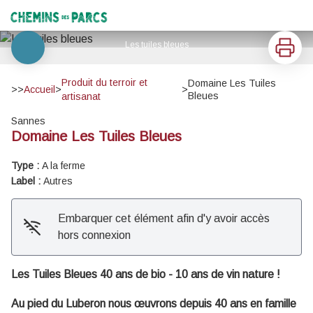
Domaine Les Tuiles Bleues
Chemins des Parcs
Imprimer
Les tuiles bleues
Voir l'image en plein écran
Produit du terroir et
Domaine Les Tuiles
>>
Accueil
>
>
Bleues
artisanat
Sannes
Domaine Les Tuiles Bleues
Type :
A la ferme
Label :
Autres
Embarquer cet élément afin d'y avoir accès
hors connexion
Les Tuiles Bleues 40 ans de bio - 10 ans de vin nature !
Au pied du Luberon nous œuvrons depuis 40 ans en famille