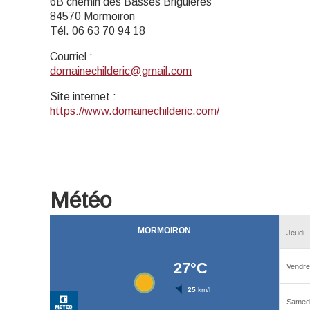
6B chemin des Basses Briguières
84570 Mormoiron
Tél. 06 63 70 94 18
Courriel
:
domainechilderic@gmail.com
Site internet
:
https://www.domainechilderic.com/
Météo