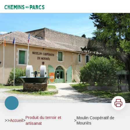
Moulin Coopératif de Mouriès
Chemins des Parcs
Imprimer
Produit du terroir et
Moulin Coopératif de
>>
Accueil
>
>
Mouriès
artisanat